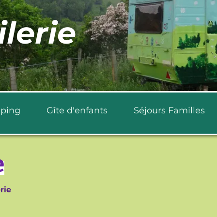
ilerie
ping
Gîte d'enfants
Séjours Familles
e
rie