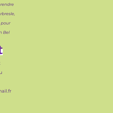
prendre
Arbresle,
 pour
n Bel
t
t
u
il.fr